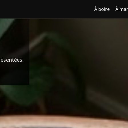
À boire
À ma
résentées.