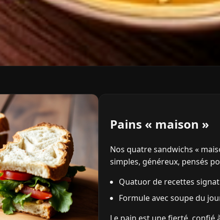
Pains « maison »
Nos quatre sandwichs « maiso
simples, généreux, pensés p
Quatuor de recettes signatu
Formule avec soupe du jou
Le pain est une fierté, confié