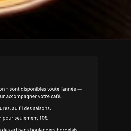
n » sont disponibles toute l’année —
our accompagner votre café.
res, au fil des saisons.
r pour seulement 10€.
 à des artisans boulangers bordelais