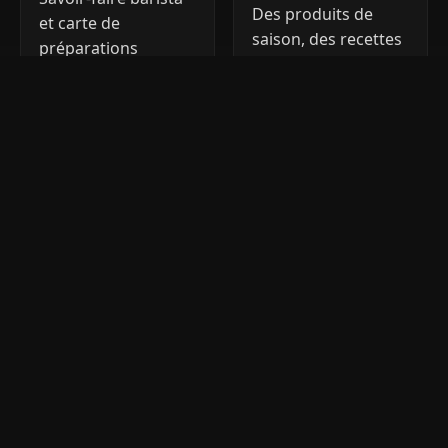
Des produits de
et carte de
saison, des recettes
préparations
simples et soignées,
généreuse —
un plaisir autant
l’amour du bon café,
visuel que gustatif.
à toute heure.
Transparence
Maison
Chaîne maîtrisée et
Pâtisseries, plats et
information claire
confiseries faits à la
sur les allergènes.
main, à partir de
Partenaires locaux
produits bruts.
lorsque possible.